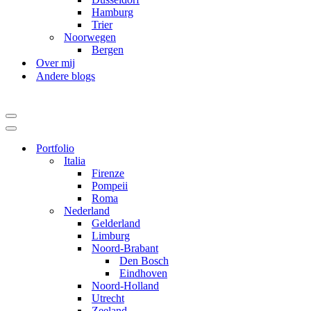
Hamburg
Trier
Noorwegen
Bergen
Over mij
Andere blogs
Navigatie
Menu
Navigatie
Menu
Portfolio
Italia
Firenze
Pompeii
Roma
Nederland
Gelderland
Limburg
Noord-Brabant
Den Bosch
Eindhoven
Noord-Holland
Utrecht
Zeeland