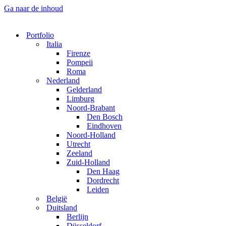
Ga naar de inhoud
Portfolio
Italia
Firenze
Pompeii
Roma
Nederland
Gelderland
Limburg
Noord-Brabant
Den Bosch
Eindhoven
Noord-Holland
Utrecht
Zeeland
Zuid-Holland
Den Haag
Dordrecht
Leiden
België
Duitsland
Berlijn
Düsseldorf